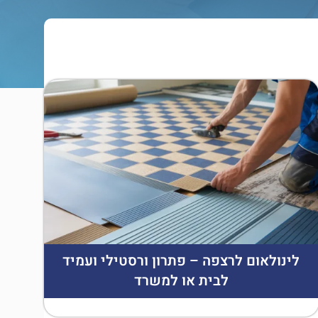
לינולאום לרצפה – פתרון ורסטילי ועמיד
לבית או למשרד