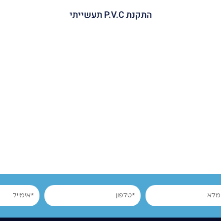
התקנת P.V.C תעשייתי
טלפון
אימייל