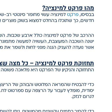
מהו פרקט למינציה?
בבסיסו,
פרקט
למינציה עשוי מחומר סינטטי רב-שכ
חדשים, כך שתוכלו בהחלט למצוא בשוק מוצרים 
ההרכב של פרקט למינציה כולל ארבע שכבות. השכ
ישנה השכבה המעוצבת, העשויה למעשה מתמונה ש
אשר נועדה להעניק הגנה מפני לחות ולשמר את מ
תחזוקת פרקט למינציה – כל מצה שצ
התחזוקה והניקיון של הפרקט היא מלאכה פשוטה י
כדי להבטיח שהמראה המלוטש והבוהק של הריצו
יסודית, מומלץ לעבור על הרצפה עם סמרטוט לח.
לגרום לנזק.
כדי להסיר כתמים עקשניים מהמשטח, ניתן להשתמש