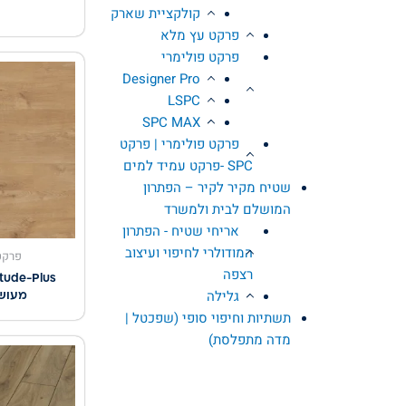
קולקציית שארק
פרקט עץ מלא
פרקט פולימרי
Designer Pro
LSPC
SPC MAX
פרקט פולימרי | פרקט
SPC -פרקט עמיד למים
שטיח מקיר לקיר – הפתרון
המושלם לבית ולמשרד
אריחי שטיח - הפתרון
המודולרי לחיפוי ועיצוב
פרקט
רצפה
גלילה
מעושן
תשתיות וחיפוי סופי (שפכטל |
מדה מתפלסת)