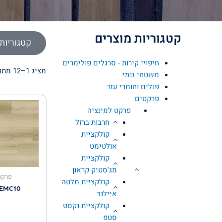
קטגוריות מוצרים
קטגוריות 
חיפויי קירות - סרגלים פולימרים
מציג 1–12 מתוך 48 תוצאות
משטחי גומי
פנלים וחומרי עזר
פרקטים
פרקט למינציה
חרבות ברזל
קולקציית
אולטימט
קולקציית
מג'סטיק קראון
פרקט
קולקציית מלטה
EMC10
איילנד
קולקציית נקסט
סטפ