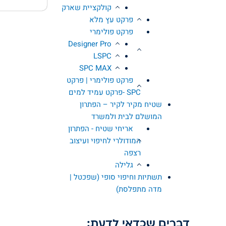
קולקציית שארק
פרקט עץ מלא
פרקט פולימרי
Designer Pro
LSPC
SPC MAX
פרקט פולימרי | פרקט
SPC -פרקט עמיד למים
שטיח מקיר לקיר – הפתרון
המושלם לבית ולמשרד
אריחי שטיח - הפתרון
המודולרי לחיפוי ועיצוב
רצפה
גלילה
תשתיות וחיפוי סופי (שפכטל |
מדה מתפלסת)
דברים שכדאי לדעת: