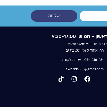
שליחה
אשון - חמישי 9:30-17:00
 9:00-12:00 בתיאום מראש
רח' אהוד קינמון 37, בת ים
051-2461281 - שירות לקוחות
s.worlds333@gmail.com
T
I
F
i
n
a
k
s
c
t
t
e
o
a
b
k
g
o