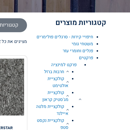
קטגוריות מוצרים
קטגוריות 
חיפויי קירות - סרגלים פולימרים
מציגים את כל ⁦2⁩ התוצאות
משטחי גומי
פנלים וחומרי עזר
פרקטים
פרקט למינציה
חרבות ברזל
קולקציית
אולטימט
קולקציית
מג'סטיק קראון
קולקציית מלטה
איילנד
קולקציית נקסט
ג
סטפ
ERSTAR