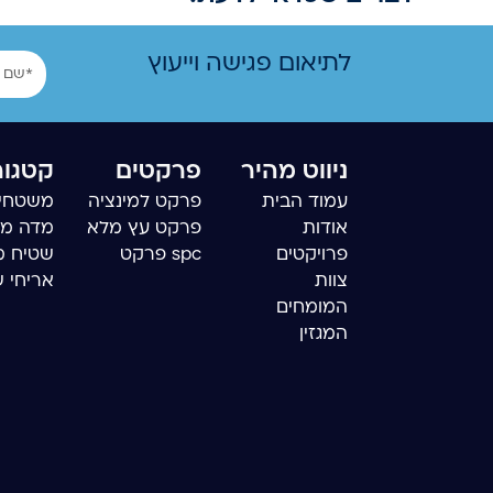
שם
לתיאום פגישה וייעוץ
ניווט מהיר
פרקטים
קטגור
עמוד הבית
פרקט למינציה
משטחי 
אודות
פרקט עץ מלא
מדה מ
פרויקטים
spc פרקט
שטיח מ
צוות
אריחי 
המומחים
המגזין