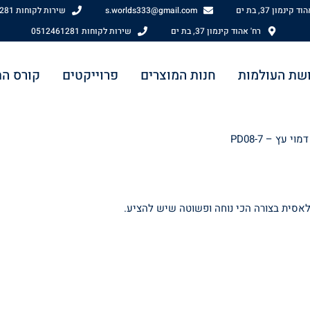
 קינמון 37, בת ים
s.worlds333@gmail.com
שירות לקוחות 0512461281
רח' אהוד קינמון 37, בת ים
שירות לקוחות 0512461281
שת העולמות
חנות המוצרים
פרוייקטים
קורס ה
י עץ – PD08-7
לאסית בצורה הכי נוחה ופשוטה שיש להציע.