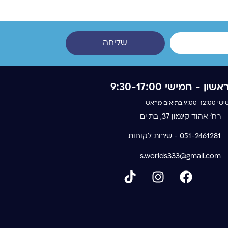
שליחה
אשון - חמישי 9:30-17:00
 9:00-12:00 בתיאום מראש
רח' אהוד קינמון 37, בת ים
051-2461281 - שירות לקוחות
s.worlds333@gmail.com
T
I
F
i
n
a
k
s
c
t
t
e
o
a
b