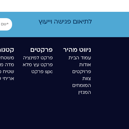
שם
לתיאום פגישה וייעוץ
ניווט מהיר
פרקטים
קטגור
עמוד הבית
פרקט למינציה
משטחי 
אודות
פרקט עץ מלא
מדה מ
פרויקטים
spc פרקט
שטיח מ
צוות
אריחי 
המומחים
המגזין