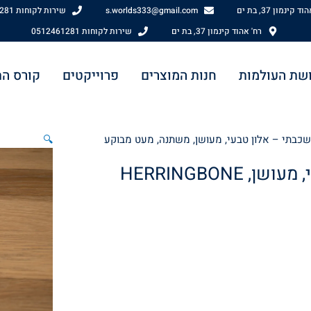
 קינמון 37, בת ים
s.worlds333@gmail.com
שירות לקוחות 0512461281
רח' אהוד קינמון 37, בת ים
שירות לקוחות 0512461281
שת העולמות
חנות המוצרים
פרוייקטים
קורס ה
🔍
HERRINGBONE עץ אלון, רב שכבתי – אלון טבעי, מעושן,