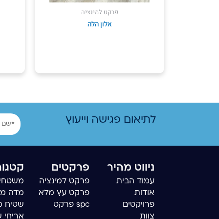
פרקט למינציה
אלון הלה
שם
לתיאום פגישה וייעוץ
ניווט מהיר
פרקטים
קטגור
עמוד הבית
פרקט למינציה
משטחי 
אודות
פרקט עץ מלא
מדה מ
פרויקטים
spc פרקט
שטיח מ
צוות
אריחי 