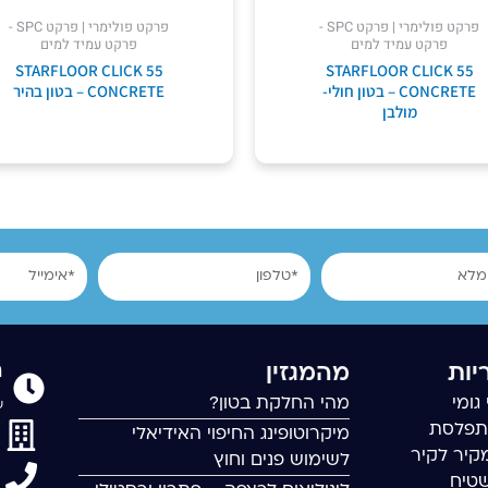
פרקט פולימרי | פרקט SPC -
פרקט פולימרי | פרקט SPC -
פרקט עמיד למים
פרקט עמיד למים
STARFLOOR CLICK 55
STARFLOOR CLICK 55
CONCRETE – בטון חולי-
CONCRETE – בטון בהיר
מולבן
טלפון
אימייל
ר
יות
מהמגזין
גומי
מהי החלקת בטון?
שישי
תפלסת
מיקרוטופינג החיפוי האידיאלי
קיר לקיר
לשימוש פנים וחוץ
שטיח