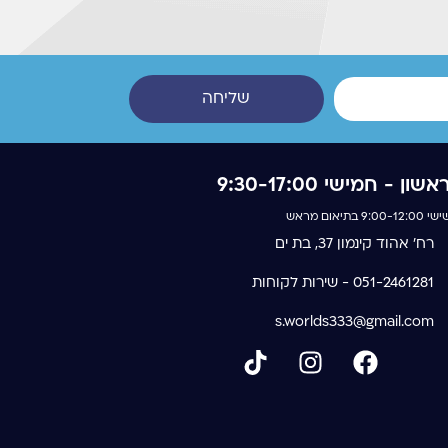
שליחה
אשון - חמישי 9:30-17:00
 9:00-12:00 בתיאום מראש
רח' אהוד קינמון 37, בת ים
051-2461281 - שירות לקוחות
s.worlds333@gmail.com
T
I
F
i
n
a
k
s
c
t
t
e