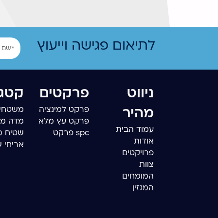
שם
לתיאום פגישה וייעוץ
ניווט
פרקטים
קטגו
פרקט למינציה
משטחי 
מהיר
פרקט עץ מלא
מדה מ
עמוד הבית
spc פרקט
שטיח מ
אודות
אריחי 
פרויקטים
צוות
המומחים
המגזין