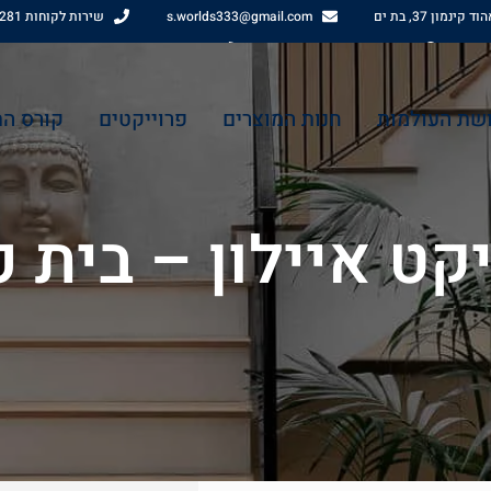
 קינמון 37, בת ים
s.worlds333@gmail.com
שירות לקוחות 0512461281
רח' אהוד קינמון 37, בת ים
שירות לקוחות 0512461281
שת העולמות
חנות המוצרים
פרוייקטים
קורס ה
קט איילון – בית 