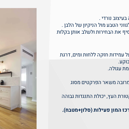
עיצוב נורדי .
ני הטבע מול הניקיון של הלבן .
וסיף את הבחירות ולשלב אותן בקלות
פאי, 8 מ"מ עובי, בעל עמידות חזקה ללחות ומים, דרגת
 מרובה משאר הפרקטים מסוג
רת העץ, יכולת התנגדות גבוהה
ז המון פעילות (סלון+מטבח).