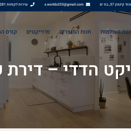
 קינמון 37, בת ים
s.worlds333@gmail.com
שירות לקוחות 0512461281
רח' אהוד קינמון 37, בת ים
שירות לקוחות 0512461281
שת העולמות
חנות המוצרים
פרוייקטים
קורס ה
יקט הדדי – דירת ק