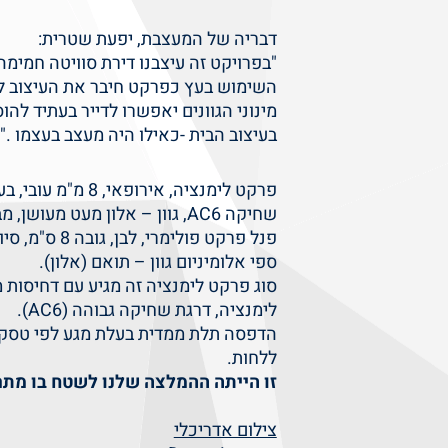
דבריה של המעצבת, יפעת שטרית:
"בפרויקט זה עיצבנו דירת סוויטה חמימה ב
השימוש בעץ כפרקט חיבר את העיצוב לגוו
מינוני הגוונים יאפשרו לדייר בעתיד לה
בעיצוב הבית -כאילו היה מעצב בעצמו ."
פרקט לימנציה, אירו
שחיקה AC6, גוון – אלון מעט מעושן, מבוקע.
פנל פרקט פולימרי, לבן, גובה 8 ס"מ, סיומת עגולה.
ספי אלומיניום גוון – תואם (אלון).
סוג פרקט לימנציה זה מגיע עם דחיסות
לימנציה, דרגת שחיקה גבוהה (AC6).
הדפסה תלת ממדית בעלת מגע לפי טסקטו
ללחות.
זו הייתה ההמלצה שלנו לשטח בו מתרכ
צילום אדריכלי