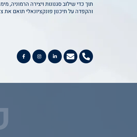
תוך כדי שילוב סגנונות ויצירה הרמוניה, מ
והקפדה על תיכנון פונקציונאלי תואם את צו
E
P
n
h
v
o
e
n
l
e
o
-
פ
p
a
e
l
t