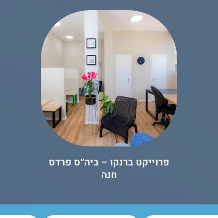
פרוייקט ברנקו – ביה״ס פרדס
חנה