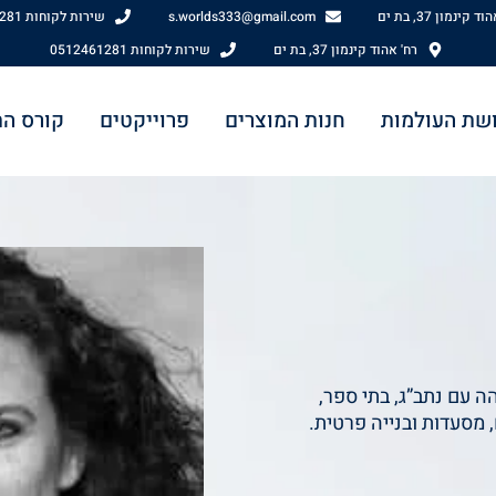
 קינמון 37, בת ים
s.worlds333@gmail.com
שירות לקוחות 0512461281
רח' אהוד קינמון 37, בת ים
שירות לקוחות 0512461281
שת העולמות
חנות המוצרים
פרוייקטים
קורס ה
ה עם נתב”ג, בתי ספר,
, מסעדות ובנייה פרטית.